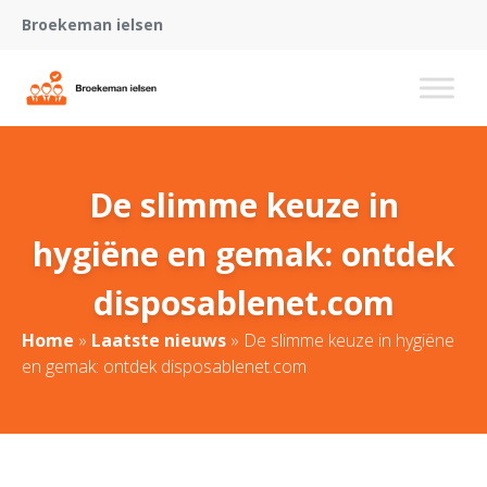
Broekeman ielsen
De slimme keuze in
hygiëne en gemak: ontdek
disposablenet.com
Home
»
Laatste nieuws
»
De slimme keuze in hygiëne
en gemak: ontdek disposablenet.com